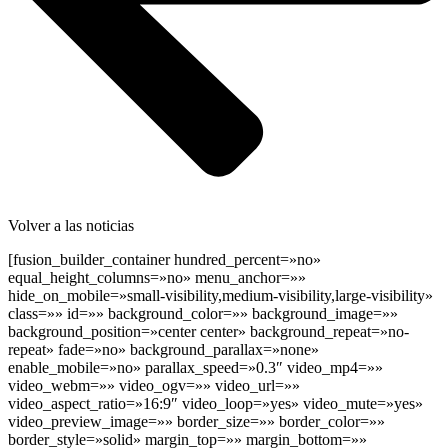
Volver a las noticias
[fusion_builder_container hundred_percent=»no»
equal_height_columns=»no» menu_anchor=»»
hide_on_mobile=»small-visibility,medium-visibility,large-visibility»
class=»» id=»» background_color=»» background_image=»»
background_position=»center center» background_repeat=»no-
repeat» fade=»no» background_parallax=»none»
enable_mobile=»no» parallax_speed=»0.3″ video_mp4=»»
video_webm=»» video_ogv=»» video_url=»»
video_aspect_ratio=»16:9″ video_loop=»yes» video_mute=»yes»
video_preview_image=»» border_size=»» border_color=»»
border_style=»solid» margin_top=»» margin_bottom=»»