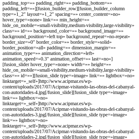
padding_top=»» padding_right=»» padding_bottom=»»
padding_left=»»][fusion_builder_row][fusion_builder_column
type=»1_2″ layout=»1_2″ spacing=»» center_content=»no»
hover_type=»none» link=»» min_height=»»
hide_on_mobile=»small-visibility,medium-visibility,large-visibility»
class=»» id=»» background_color=»» background_image=»»
background_position=»left top» background_repeat=»no-repeat»
border_size=»0″ border_color=»» border_style=»solid»
border_position=»all» padding=»» dimension_margin=»»
animation_type=»» animation_direction=»left»
animation_speed=»0.3″ animation_offset=»» last=»no»]
[fusion_slider hover_type=»none» width=»» height=»»
hide_on_mobile=»small-visibility,medium-visibility,large-visibility»
class=»» id=»»][fusion_slide type=»image» link=»» lightbox=»no»
linktarget=»_self»]http://www.acipmar.es/wp-
content/uploads/2017/07/Acipmar-visitando-las-obras-del-cabanyal-
con-autoridades-4.jpg[/fusion_slide][fusion_slide type=»image»
link=»» lightbox=»no»
linktarget=»_self»]http://www.acipmar.es/wp-
content/uploads/2017/07/Acipmar-visitando-las-obras-del-cabanyal-
con-autoridades-3.jpg[/fusion_slide][fusion_slide type=»image»
link=»» lightbox=»no»
linktarget=»_self»]http://www.acipmar.es/wp-
content/uploads/2017/07/Acipmar-visitando-las-obras-del-cabanyal-
con-autoridades-2.jpg[/fusion_slide][fusion_slide type=»image»