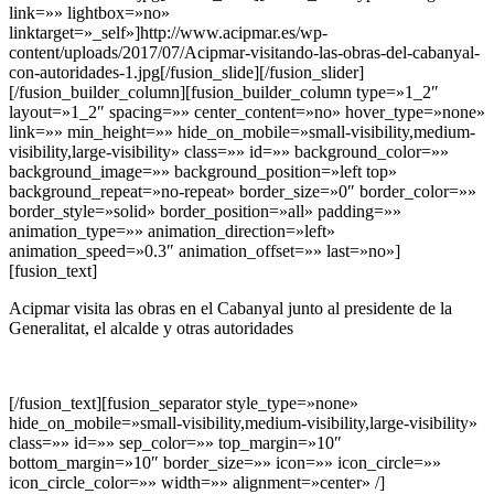
link=»» lightbox=»no»
linktarget=»_self»]http://www.acipmar.es/wp-
content/uploads/2017/07/Acipmar-visitando-las-obras-del-cabanyal-
con-autoridades-1.jpg[/fusion_slide][/fusion_slider]
[/fusion_builder_column][fusion_builder_column type=»1_2″
layout=»1_2″ spacing=»» center_content=»no» hover_type=»none»
link=»» min_height=»» hide_on_mobile=»small-visibility,medium-
visibility,large-visibility» class=»» id=»» background_color=»»
background_image=»» background_position=»left top»
background_repeat=»no-repeat» border_size=»0″ border_color=»»
border_style=»solid» border_position=»all» padding=»»
animation_type=»» animation_direction=»left»
animation_speed=»0.3″ animation_offset=»» last=»no»]
[fusion_text]
Acipmar
visita las obras en el Cabanyal junto al presidente de la
Generalitat, el alcalde y otras autoridades
[/fusion_text][fusion_separator style_type=»none»
hide_on_mobile=»small-visibility,medium-visibility,large-visibility»
class=»» id=»» sep_color=»» top_margin=»10″
bottom_margin=»10″ border_size=»» icon=»» icon_circle=»»
icon_circle_color=»» width=»» alignment=»center» /]