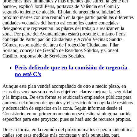
problemas más inminentes y más urgentes que sufren la gente del
barrio», explicó Jordi Peris, portavoz de València en Comú y
segundo teniente de alcalde. El plan de urgencia se iniciará el
próximo martes con una reunión en la que participarán las diferentes
entidades vecinales del barrio así como los cuatro concejales
delegados que representan los pilares del trabajo a realizar en la
zona. Por parte del Ayuntamiento estará presente el mismo Peris,
concejal de Participación Ciudadana y Acción Vecinal; Sandra
Gómez, responsable del área de Protección Ciudadana; Pilar
Soriano, concejal de Gestión de Residuos Sólidos, y Consol
Castillo, responsable de Servicios Sociales.
Peris defiende que en la comisión de urgencia
no esté C’s
Aunque este plan vendrá acompañado de otro a medio plazo, en
estas dos semanas son dos los objetivos claros: mejorar la seguridad
y la limpieza. De esta forma se reubicarán empleados públicos para
aumentar el número de agentes y el servicio de recogida de residuos
y adecuación de espacios en la zona. Según informan desde el
Consistorio, en un primer momento no se destinará ninguna partida
específica para este proyecto, pues se hará uso de recursos propios.
De esta forma, en la reunión del próximo martes esperan «identificar
cuáles son esas medidas más concretas y más puntuales, para