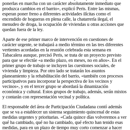
ponerlas en marcha con un carácter absolutamente inmediato que
produzca cambios en el barrio», explicó Peris. Entre las mismas,
esperan poner freno a diferentes actividades ilícitas como el
encendido de hogueras en plena calle, la chatarrería ilegal, el
menudeo de droga, la ocupación de viviendas u otras acciones que
quedan fuera de la ley.
Aparte de ese primer marco de intervención en cuestiones de
carácter urgente, se trabajará a medio término en las tres diferentes
vertientes acordadas en la reunión celebrada esta semana en
Tabacalera aunque, precisó Peris, se trata de un proyecto previsto
para que se efectúe «a medio plazo, en meses, no en años». En el
primer grupo de trabajo se incluyen las cuestiones sociales, de
vivienda y limpieza. Por otro lado se tratarán los asuntos
planeamiento y la rehabilitación del barrio, «también con procesos
participativos para incorporar la perspectiva de los vecinos y
vecinos», y en el tercer grupo se abordará la dinamización
económica y cultural. Estos grupos de trabajo, además, serán mixtos
y contarán con representación vecinal y política.
El responsable del área de Participación Ciudadana contó además
que se va a establecer un sistema seguimiento quincenal de estas
medidas urgentes y prioritarias. «Cada quince días volveremos a ver
qué ha cambiado, qué no ha cambiado, qué efecto han tenido esas
medidas, para en un plazo de tiempo muy corto comenzar a hacer